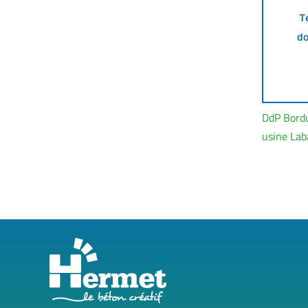
DdP Bordu
usine Laba