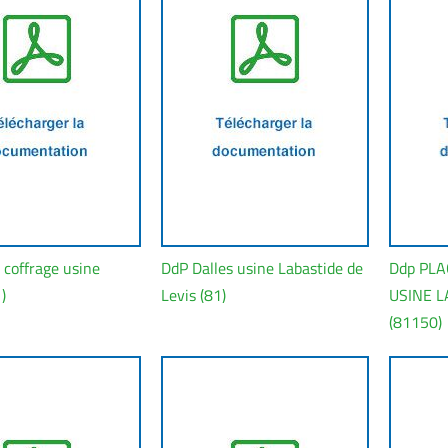
 coffrage usine
DdP Dalles usine Labastide de
Ddp PL
)
Levis (81)
USINE L
(81150)