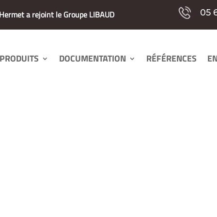
05 
e Hermet a rejoint le Groupe LIBAUD
PRODUITS
PRODUITS
DOCUMENTATION
DOCUMENTATION
RÉFÉRENCES
RÉFÉRENCES
EN
EN