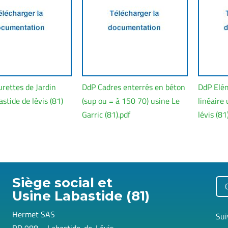
rettes de Jardin
DdP Cadres enterrés en béton
DdP Elé
stide de lévis (81)
(sup ou = à 150 70) usine Le
linéaire
Garric (81).pdf
lévis (81
Siège social et
Usine Labastide (81)
Hermet SAS